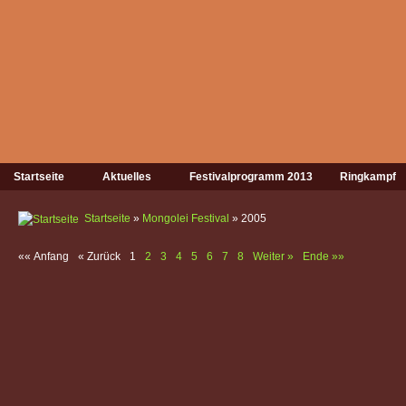
Startseite
Aktuelles
Festivalprogramm 2013
Ringkampf
Startseite
»
Mongolei Festival
» 2005
«« Anfang
« Zurück
1
2
3
4
5
6
7
8
Weiter »
Ende »»