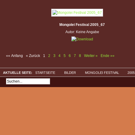
Mongolei Festival 2005_67
Autor: Keine Angabe
«« Anfang
« Zurück
1
2
3
4
5
6
7
8
Weiter »
Ende »»
AKTUELLE SEITE:
STARTSEITE
BILDER
MONGOLEI FESTIVAL
2005