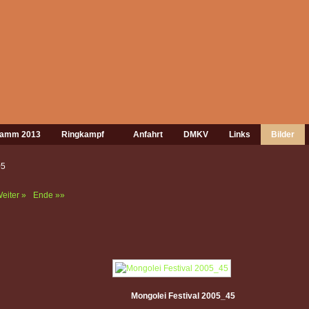
gramm 2013
Ringkampf
Anfahrt
DMKV
Links
Bilder
05
eiter »
Ende »»
Mongolei Festival 2005_45