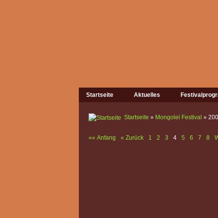
Startseite
Aktuelles
Festivalpro
Startseite
»
Mongolei Festival
» 20
«« Anfang
« Zurück
1
2
3
4
5
6
7
8
W